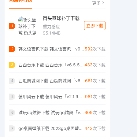
更多
街头篮球补丁下载
立即下载
1
重力感应
95.14MB
韩文语言包下载 韩文语言包「v9.8」高清版
592
次下载
2
西西音乐下载 西西音乐「v6.5.5」重制版
433
次下载
3
西瓜商城网下载 西瓜商城网「v6.5.5」合击版
661
次下载
4
装甲风云下载 装甲风云「v2.1.9」标准版
981
次下载
5
试玩qq炫舞下载 试玩qq炫舞「v1.8.9」战令版
609
次下载
6
go桌面壁纸下载 2023go桌面壁纸（7.76MB）完整版
443
次下载
7