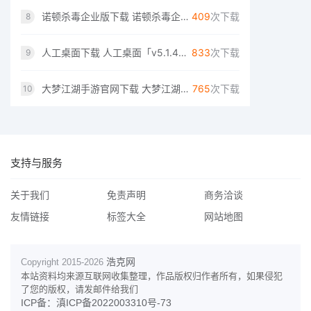
诺顿杀毒企业版下载 诺顿杀毒企业版「v1.0.8」怀旧版
409
次下载
8
人工桌面下载 人工桌面「v5.1.4」变态版
833
次下载
9
大梦江湖手游官网下载 大梦江湖手游官网「v4.1.5」加强版
765
次下载
10
支持与服务
关于我们
免责声明
商务洽谈
友情链接
标签大全
网站地图
浩克网
Copyright 2015-
2026
本站资料均来源互联网收集整理，作品版权归作者所有，如果侵犯
了您的版权，请发邮件给我们
ICP备：滇ICP备2022003310号-73