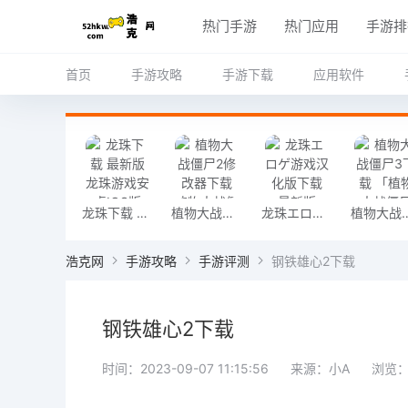
热门手游
热门应用
手游排
首页
手游攻略
手游下载
应用软件
龙珠下载 最新版龙珠游戏安卓IOS版
植物大战僵尸2修改器下载 植物大战僵尸2修改器（456MB）变态版
龙珠エロゲ游戏汉化版下载 最新版
植物大战僵尸3下载 「植物大战僵
浩克网
手游攻略
手游评测
钢铁雄心2下载
钢铁雄心2下载
时间：2023-09-07 11:15:56
来源：小A
浏览：