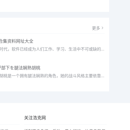
更多
库合集资料网址大全
在当今数字化时代，软件已经成为人们工作、学习、生活中不可或缺的一部分。为了方便用户获取各种软件资源，许多
が部下を腿法娴熟胡桃
原神中的角色胡桃是一个拥有腿法娴熟的角色，她的战斗风格主要依靠腿部攻击和闪避。在游戏中，胡桃可以通过不断
关注浩克网