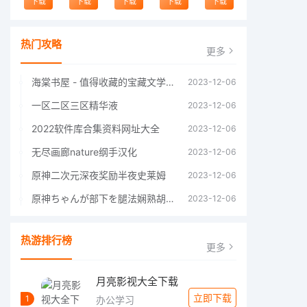
下载
下载
下载
下载
下载
热门攻略
更多
海棠书屋 - 值得收藏的宝藏文学小说阅读，海棠线上文学城官方网站登录入口
2023-12-06
一区二区三区精华液
2023-12-06
2022软件库合集资料网址大全
2023-12-06
无尽画廊nature纲手汉化
2023-12-06
原神二次元深夜奖励半夜史莱姆
2023-12-06
原神ちゃんが部下を腿法娴熟胡桃
2023-12-06
热游排行榜
更多
月亮影视大全下载
立即下载
1
办公学习