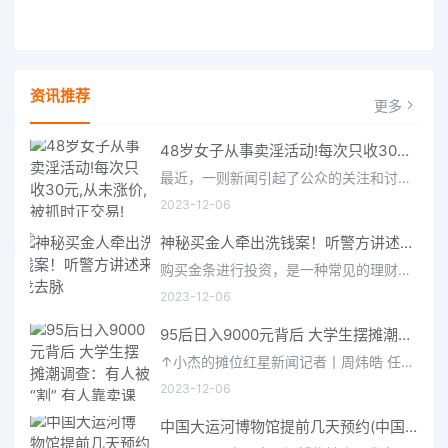
资讯推荐
更多
48岁女子从事卖淫活动!每次只收30元,从未涨价,被抓时正交易!
最近，一则新闻引起了公众的关注和讨论：一位48岁女子从事卖淫活动，每次只收30元，从未涨价，并且在被抓时还正在交易
2023-12-06
神秘买金人牵出洗钱案！听警方讲述来龙去脉
购买金条进行投资，是一种常见的理财方式，但是作为一种价格昂贵、行情随时波动的贵金属，大家在购买黄金的时候还
2023-12-06
95后日入9000元背后 大学生摆摊潮调查：有人被“割” 有人靠卖课
↑小杰的摊位红星新闻记者丨周炜皓 任江波责编丨邓旆光 编辑丨彭疆2023年3月19日，央视新闻报道，“95后”夫妻
2023-12-06
中国大运河博物馆提前几天预约(中国大运河博物馆预约攻略)