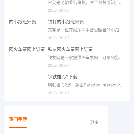
宋尧是明朝著名将领，官至都督同知，曾参与过各种叛乱和民变。他的部下被称为“狗腿子”，指的是忠诚而勇敢的士。
2023-09-07
铁打的小跟班宋尧
宋尧是一位在娱乐圈中备受瞩目的小跟班，他的出现不仅为明星们提供了帮助，也为我们展示了娱乐圈内部的工作和生
2023-09-07
铁友网火车票网上订票
铁友网是一家提供火车票网上订票服务的网站，用户可以在网站上查询、预定和购买火车票。铁友网提供的订票服务
2023-09-07
钢铁雄心2下载
钢铁雄心2是一款由Paradox Interactive开发的战略模拟游戏，玩家扮演的是一个的，在游戏中需要管理的、经济、等
2023-09-07
热门手游
更多