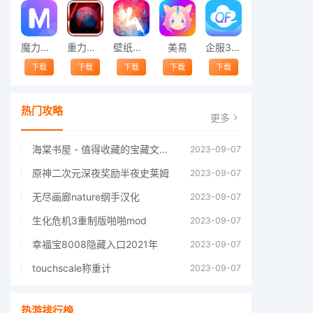
魔力相册
重力平衡球
壁纸精灵
美易
企服365
下载
下载
下载
下载
下载
热门攻略
更多
海棠书屋 - 值得收藏的宝藏文学小说阅读，海棠线上文学城官方网站登录入口
2023-09-07
原神二次元深夜奖励半夜史莱姆
2023-09-07
无尽画廊nature纲手汉化
2023-09-07
生化危机3重制版啪啪mod
2023-09-07
幸福宝8008隐藏入口2021年
2023-09-07
touchscale称重计
2023-09-07
热游排行榜