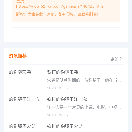
链接：
https://www.52hkw.com/games/js/146428.html
版权：文章转载自网络，如有侵权，请联系删除！
资讯推荐
更多
铁打的狗腿宋尧
宋尧是明朝时期的一位狗腿子，他在当时是以铁打的狗腿而著称。所谓狗腿子，是指为官府或者豪门办事的手下人。宋
2023-09-07
铁打的狗腿子江一念
江一念是一个常见的小说、电影、电视剧等作品中的角色，通常是一个为了权力和金钱而不择手段的狗腿子。这种类
2023-09-07
铁打的狗腿子宋尧